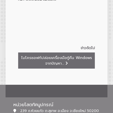
ข่าวถัดไป
ไมโครซอฟท์ปล่อยเครื่องมือกู้คืน Windows
จากปัญหา...
หน่วยโสตทัศนูปกรณ์
239 ถ.ห้วยแก้ว ต.สุเทพ อ.เมือง จ.เชียงใหม่ 50200